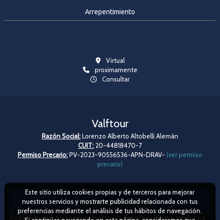
Arrepentimiento
Virtual
proximamente
Consultar
Valftour
Razón Social:
Lorenzo Alberto Altobelli Alemán
CUIT:
20-44818470-7
Permiso Precario:
PV-2023-90556536-APN-DRAV-
(ver permiso
precario)
Este sitio utiliza cookies propias y de terceros para mejorar
Boton de arrepentimiento
nuestros servicios y mostrarte publicidad relacionada con tus
preferencias mediante el análisis de tus hábitos de navegación.
Podés cancelar tus compras realizadas de forma online o telefonica
Si continúas navegando en esta página, consideramos que